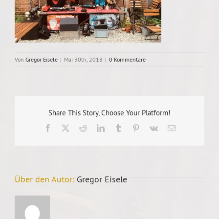
Von
Gregor Eisele
|
Mai 30th, 2018
|
0 Kommentare
Share This Story, Choose Your Platform!
Facebook
X
Reddit
LinkedIn
Tumblr
Pinterest
Vk
E-
Mail
Über den Autor:
Gregor Eisele