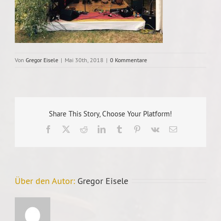
Von
Gregor Eisele
|
Mai 30th, 2018
|
0 Kommentare
Share This Story, Choose Your Platform!
Facebook
X
Reddit
LinkedIn
Tumblr
Pinterest
Vk
E-
Mail
Über den Autor:
Gregor Eisele